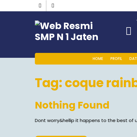
HOME
PROFIL
DAT
Tag:
coque rain
Nothing Found
Dont worry&hellip it happens to the best of u