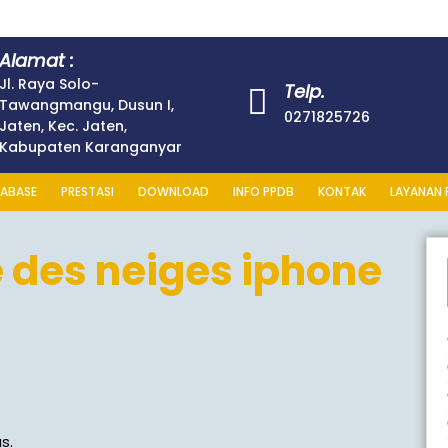
Alamat :
Jl. Raya Solo-
Telp.
Tawangmangu, Dusun I,
0271825726
Jaten, Kec. Jaten,
Kabupaten Karanganyar
ABASE
PRESTASI
DOWNLOAD
INFO PPDB
KONTAK
LAYANAN 
 des neiges iphone
s.