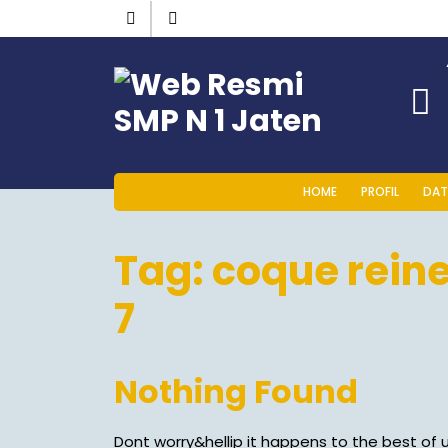
HOME
PROFIL
DAT
Tag:
coque reine
7
Nothing Found
Dont worry&hellip it happens to the best of u