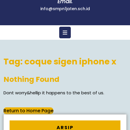
Email.
info@smpn1jaten.sch.id
Tag:
coque sigen iphone x
Nothing Found
Dont worry&hellip it happens to the best of us.
Return to Home Page
ARSIP