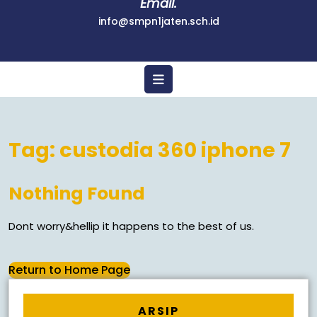
Email.
info@smpn1jaten.sch.id
Tag:
custodia 360 iphone 7
Nothing Found
Dont worry&hellip it happens to the best of us.
Return to Home Page
ARSIP