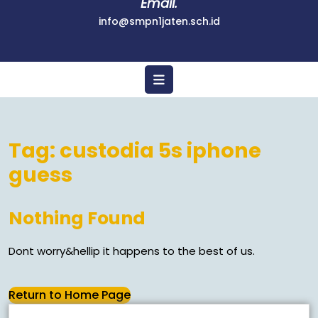
Email.
info@smpn1jaten.sch.id
Tag:
custodia 5s iphone
guess
Nothing Found
Dont worry&hellip it happens to the best of us.
Return to Home Page