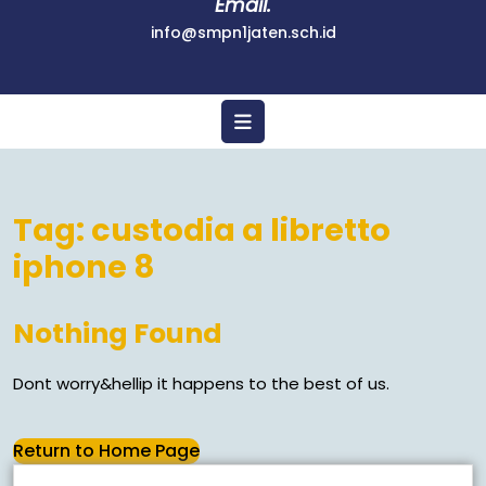
Email.
info@smpn1jaten.sch.id
Tag:
custodia a libretto
iphone 8
Nothing Found
Dont worry&hellip it happens to the best of us.
Return to Home Page