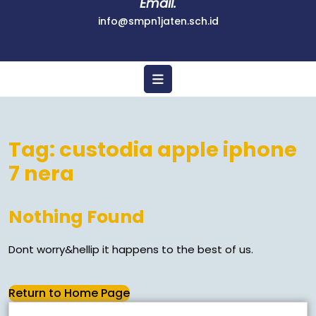
Email.
info@smpn1jaten.sch.id
Tag:
custodia apple iphone
7 nera
Nothing Found
Dont worry&hellip it happens to the best of us.
Return to Home Page