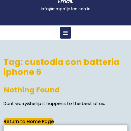
Email.
info@smpn1jaten.sch.id
Tag:
custodia con batteria
iphone 6
Nothing Found
Dont worry&hellip it happens to the best of us.
Return to Home Page