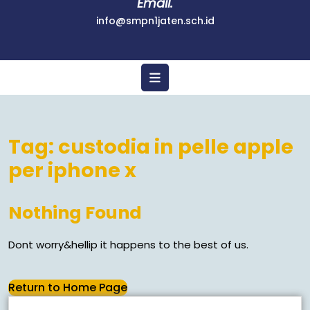
Email.
info@smpn1jaten.sch.id
Tag:
custodia in pelle apple
per iphone x
Nothing Found
Dont worry&hellip it happens to the best of us.
Return to Home Page