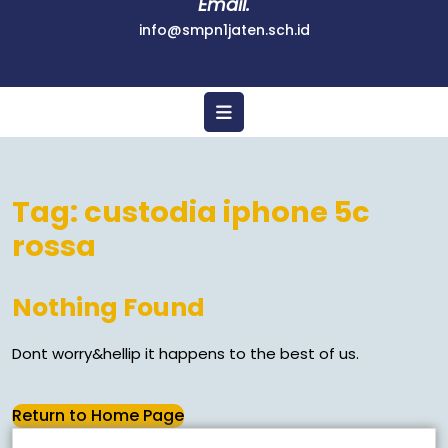
Email.
info@smpn1jaten.sch.id
Tag:
custodia iphone 5c
rossa
Nothing Found
Dont worry&hellip it happens to the best of us.
Return to Home Page