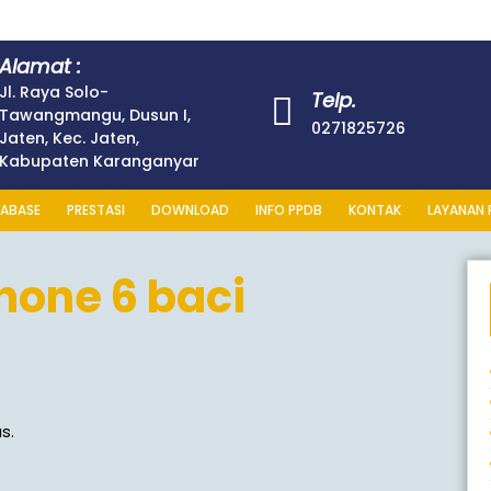
Alamat :
Jl. Raya Solo-
Telp.
Tawangmangu, Dusun I,
0271825726
Jaten, Kec. Jaten,
Kabupaten Karanganyar
ABASE
PRESTASI
DOWNLOAD
INFO PPDB
KONTAK
LAYANAN 
hone 6 baci
s.