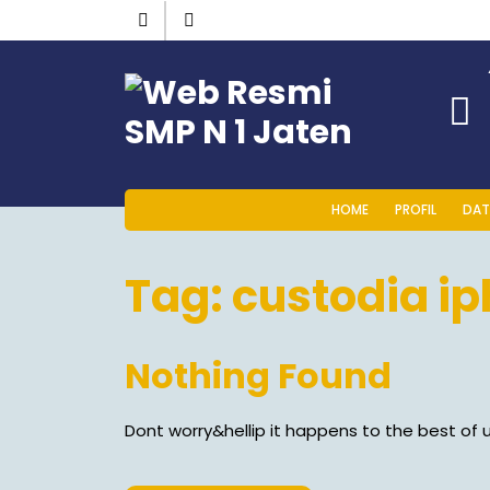
HOME
PROFIL
DAT
Tag:
custodia ip
Nothing Found
Dont worry&hellip it happens to the best of u