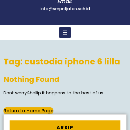
Email.
info@smpn1jaten.sch.id
Tag:
custodia iphone 6 lilla
Nothing Found
Dont worry&hellip it happens to the best of us.
Return to Home Page
ARSIP