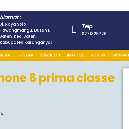
Alamat :
Jl. Raya Solo-
Telp.
Tawangmangu, Dusun I,
027182572
0271825726
Jaten, Kec. Jaten,
Kabupaten Karanganyar
ABASE
PRESTASI
DOWNLOAD
INFO PPDB
KONTAK
LAYANAN 
hone 6 prima classe
s.