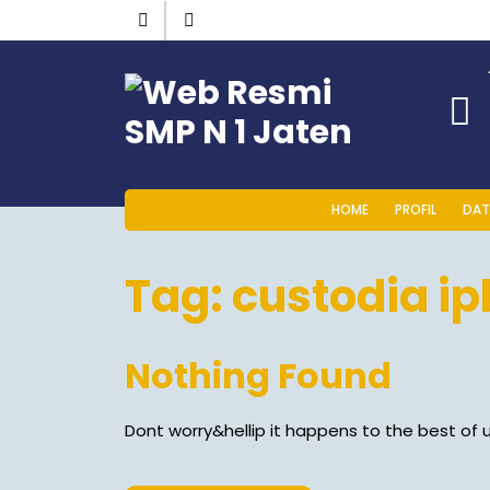
Skip
Instagram
Facebook
to
content
HOME
PROFIL
DAT
Tag:
custodia ip
Nothing Found
Dont worry&hellip it happens to the best of u