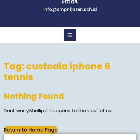
Email.
info@smpn1jaten.sch.id
Tag:
custodia iphone 6
tennis
Nothing Found
Dont worry&hellip it happens to the best of us.
Return to Home Page