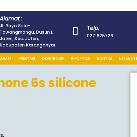
Alamat :
Jl. Raya Solo-
Telp.
Tawangmangu, Dusun I,
0271825726
Jaten, Kec. Jaten,
Kabupaten Karanganyar
ABASE
PRESTASI
DOWNLOAD
INFO PPDB
KONTAK
LAYANAN 
hone 6s silicone
s.