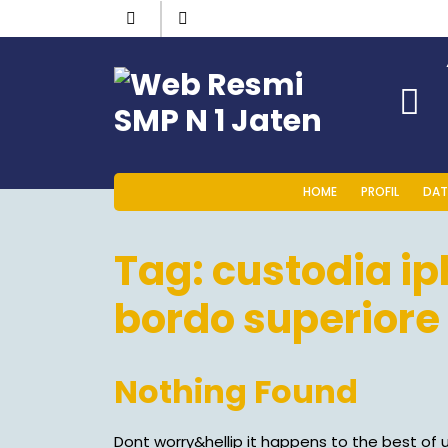
HOME
PROFIL
DAT
Tag:
custodia ip
bordo superiore
Nothing Found
Dont worry&hellip it happens to the best of u