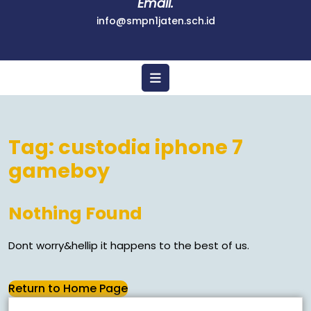
Email.
info@smpn1jaten.sch.id
Tag:
custodia iphone 7
gameboy
Nothing Found
Dont worry&hellip it happens to the best of us.
Return to Home Page