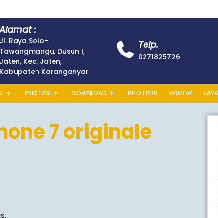
Alamat :
Jl. Raya Solo-
Telp.
Tawangmangu, Dusun I,
0271825726
Jaten, Kec. Jaten,
Kabupaten Karanganyar
E
PRESTASI
DOWNLOAD
INFO PPDB
KONTAK
LAYA
hone 7 originale
s.