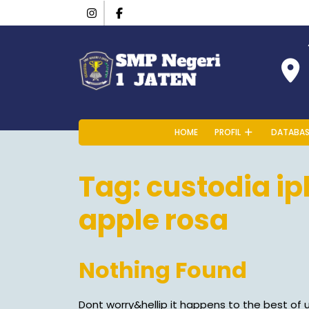
HOME
PROFIL
DATABAS
Tag:
custodia ip
apple rosa
Nothing Found
Dont worry&hellip it happens to the best of u