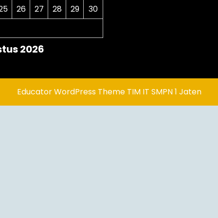
25
26
27
28
29
30
tus 2026
Educator WordPress Theme
TIM IT SMPN 1 Jaten