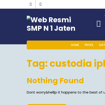
HOME
PROFIL
DAT
Tag:
custodia ip
Nothing Found
Dont worry&hellip it happens to the best of u