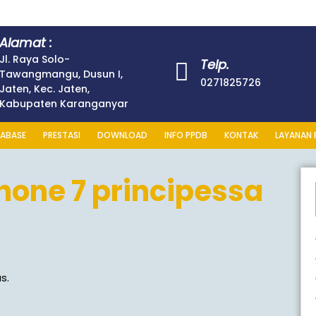
Alamat :
Jl. Raya Solo-
Telp.
Tawangmangu, Dusun I,
0271825726
Jaten, Kec. Jaten,
Kabupaten Karanganyar
ABASE
PRESTASI
DOWNLOAD
INFO PPDB
KONTAK
LAYANAN 
hone 7 principessa
s.