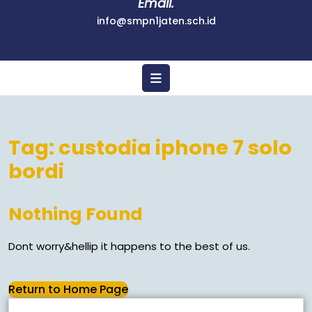
Email.
info@smpn1jaten.sch.id
Tag:
custodia iphone 7 solo
bordi
Nothing Found
Dont worry&hellip it happens to the best of us.
Return to Home Page