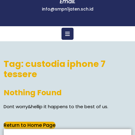
Email.
info@smpn1jaten.sch.id
Tag:
custodia iphone 7
tessere
Nothing Found
Dont worry&hellip it happens to the best of us.
Return to Home Page