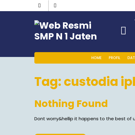
HOME
PROFIL
DAT
Tag:
custodia ip
Nothing Found
Dont worry&hellip it happens to the best of u