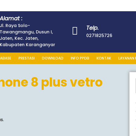
Alamat :
Jl. Raya Solo-
Telp.
Tawangmangu, Dusun I,
0271825726
Jaten, Kec. Jaten,
Kabupaten Karanganyar
ABASE
PRESTASI
DOWNLOAD
INFO PPDB
KONTAK
LAYANAN 
hone 8 plus vetro
s.