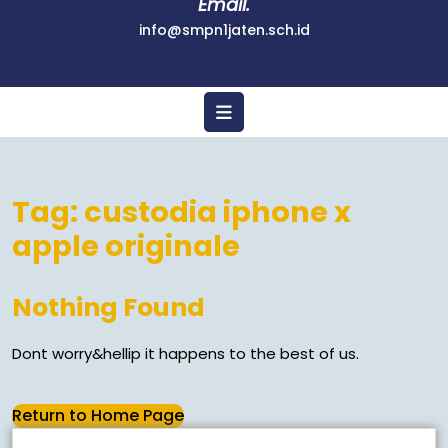
Email.
info@smpn1jaten.sch.id
Tag:
custodia iphone x
apple originale
Nothing Found
Dont worry&hellip it happens to the best of us.
Return to Home Page