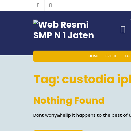
HOME
PROFIL
DAT
Tag:
custodia ip
Nothing Found
Dont worry&hellip it happens to the best of u