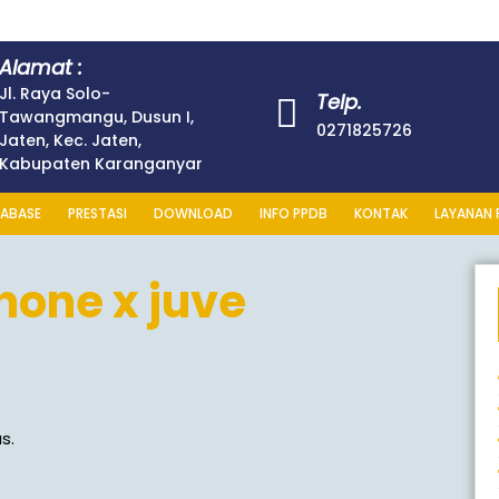
Alamat :
Jl. Raya Solo-
Telp.
Tawangmangu, Dusun I,
0271825726
Jaten, Kec. Jaten,
Kabupaten Karanganyar
ABASE
PRESTASI
DOWNLOAD
INFO PPDB
KONTAK
LAYANAN 
hone x juve
s.