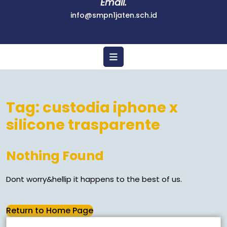
Email.
info@smpn1jaten.sch.id
Tag:
custodia iphone x
silicone trasparente
Nothing Found
Dont worry&hellip it happens to the best of us.
Return to Home Page