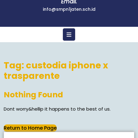
Email.
info@smpn1jaten.sch.id
Tag:
custodia iphone x
trasparente
Nothing Found
Dont worry&hellip it happens to the best of us.
Return to Home Page