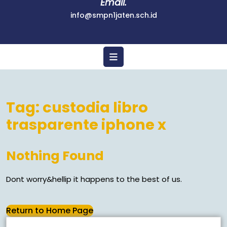
Email.
info@smpn1jaten.sch.id
Tag:
custodia libro
trasparente iphone x
Nothing Found
Dont worry&hellip it happens to the best of us.
Return to Home Page