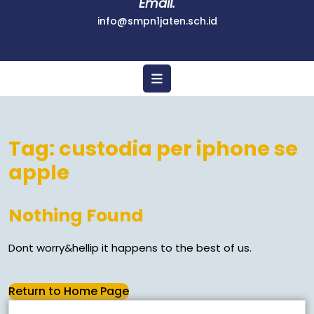
Email.
info@smpn1jaten.sch.id
Tag:
custodia per iphone se
apple
Nothing Found
Dont worry&hellip it happens to the best of us.
Return to Home Page