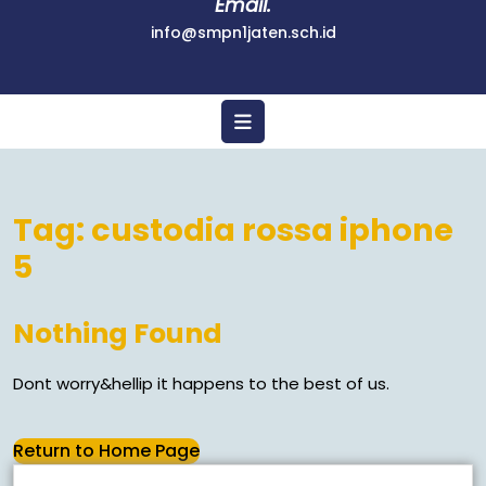
Email.
info@smpn1jaten.sch.id
Tag:
custodia rossa iphone
5
Nothing Found
Dont worry&hellip it happens to the best of us.
Return to Home Page