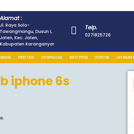
Alamat :
Jl. Raya Solo-
Telp.
Tawangmangu, Dusun I,
0271825726
Jaten, Kec. Jaten,
Kabupaten Karanganyar
ABASE
PRESTASI
DOWNLOAD
INFO PPDB
KONTAK
LAYANAN 
b iphone 6s
s.