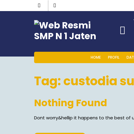
HOME
PROFIL
DAT
Tag:
custodia su
Nothing Found
Dont worry&hellip it happens to the best of u