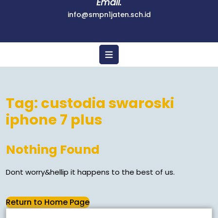
Email.
info@smpn1jaten.sch.id
Tag:
custodia swaroski
iphone 7 plus
Nothing Found
Dont worry&hellip it happens to the best of us.
Return to Home Page