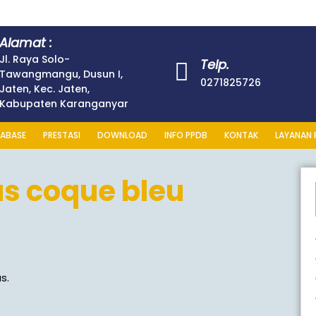
Alamat :
Jl. Raya Solo-
Telp.
Tawangmangu, Dusun I,
027182572
0271825726
Jaten, Kec. Jaten,
Kabupaten Karanganyar
ABASE
PRESTASI
DOWNLOAD
INFO PPDB
KONTAK
LAYANAN 
us coque bleu
s.