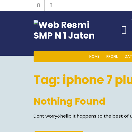
Skip
Instagram
Facebook
to
content
HOME
PROFIL
DAT
Tag:
iphone 7 pl
Nothing Found
Dont worry&hellip it happens to the best of u