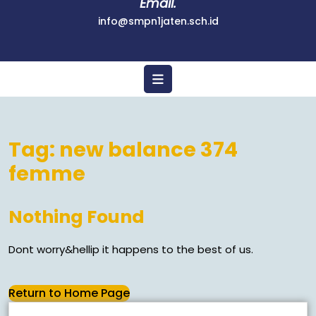
Email.
info@smpn1jaten.sch.id
Tag:
new balance 374
femme
Nothing Found
Dont worry&hellip it happens to the best of us.
Return to Home Page