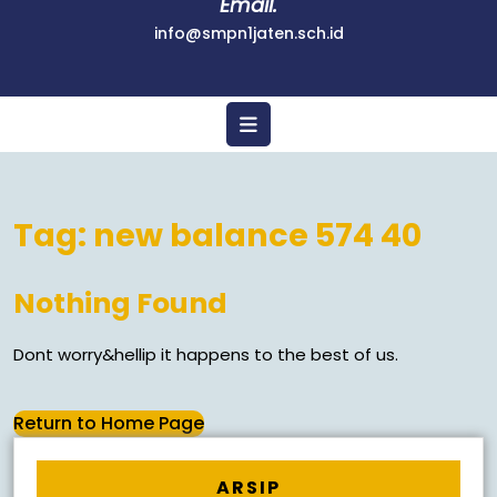
Email.
info@smpn1jaten.sch.id
Tag:
new balance 574 40
Nothing Found
Dont worry&hellip it happens to the best of us.
Return to Home Page
ARSIP