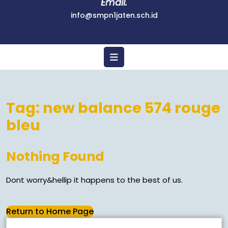
Email.
info@smpn1jaten.sch.id
Tag:
new balance 574 rouge
bleu
Nothing Found
Dont worry&hellip it happens to the best of us.
Return to Home Page