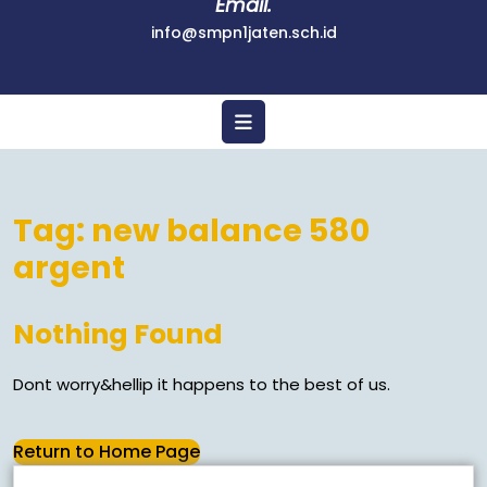
Email.
info@smpn1jaten.sch.id
Tag:
new balance 580
argent
Nothing Found
Dont worry&hellip it happens to the best of us.
Return to Home Page