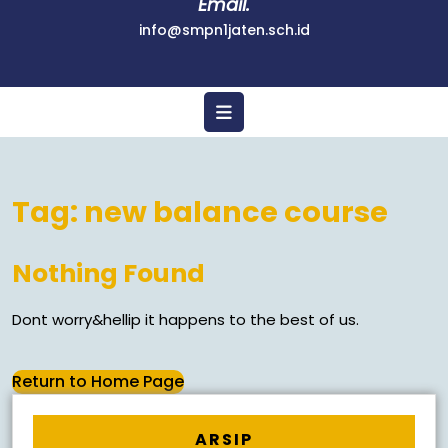
Email.
info@smpn1jaten.sch.id
Tag:
new balance course
Nothing Found
Dont worry&hellip it happens to the best of us.
Return to Home Page
ARSIP