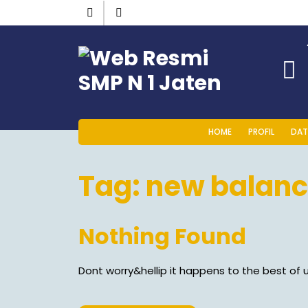
HOME
PROFIL
DAT
Tag:
new balanc
Nothing Found
Dont worry&hellip it happens to the best of u