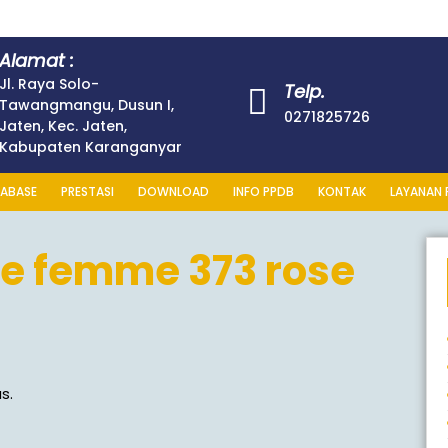
Alamat :
Jl. Raya Solo-
Telp.
Tawangmangu, Dusun I,
0271825726
Jaten, Kec. Jaten,
Kabupaten Karanganyar
ABASE
PRESTASI
DOWNLOAD
INFO PPDB
KONTAK
LAYANAN 
e femme 373 rose
s.