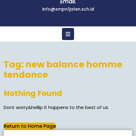
Email.
info@smpn1jaten.sch.id
Tag:
new balance homme
tendance
Nothing Found
Dont worry&hellip it happens to the best of us.
Return to Home Page