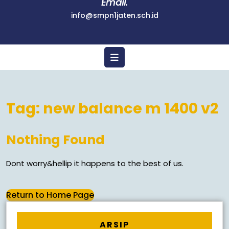
Email.
info@smpn1jaten.sch.id
Tag:
new balance m 1400 v2
Nothing Found
Dont worry&hellip it happens to the best of us.
Return to Home Page
ARSIP