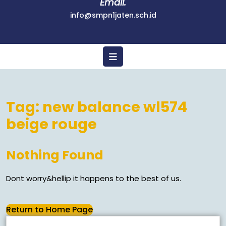
Email.
info@smpn1jaten.sch.id
Tag:
new balance wl574
beige rouge
Nothing Found
Dont worry&hellip it happens to the best of us.
Return to Home Page