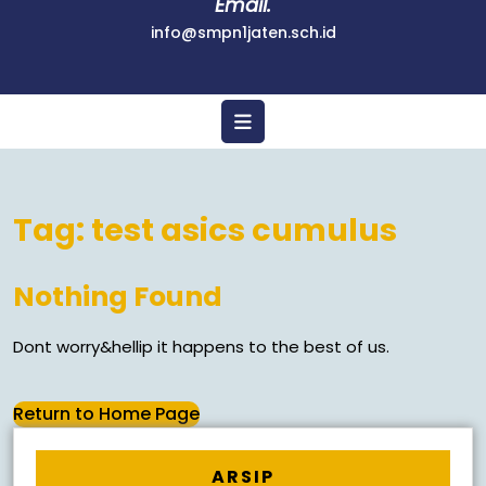
Email.
info@smpn1jaten.sch.id
Tag:
test asics cumulus
Nothing Found
Dont worry&hellip it happens to the best of us.
Return to Home Page
ARSIP