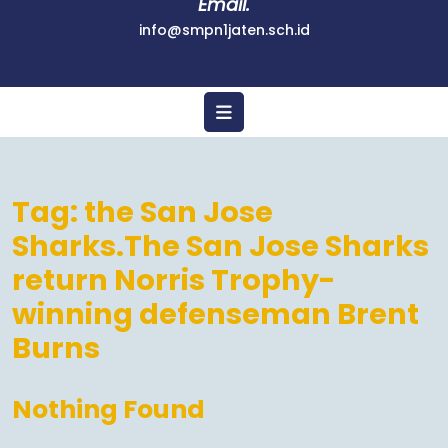
Email.
info@smpn1jaten.sch.id
Tag:
the San Jose
Sharks.The San Jose Sharks
return Norris Trophy-
winning defenseman Brent
Burns
Nothing Found