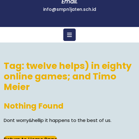
Email.
info@smpn1jaten.sch.id
Tag:
twelve helps) in eighty
online games; and Timo
Meier
Nothing Found
Dont worry&hellip it happens to the best of us.