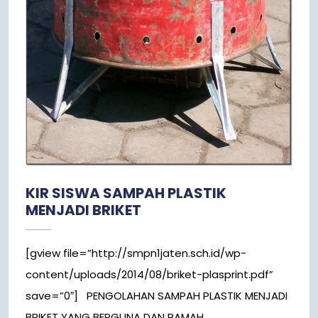
KIR SISWA SAMPAH PLASTIK
MENJADI BRIKET
[gview file=”http://smpn1jaten.sch.id/wp-
content/uploads/2014/08/briket-plasprint.pdf”
save=”0″] PENGOLAHAN SAMPAH PLASTIK MENJADI
BRIKET YANG BERGUNA DAN RAMAH