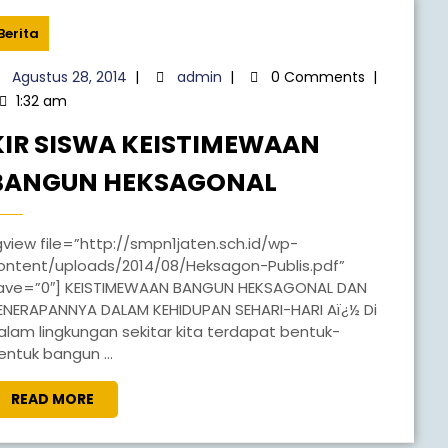
Berita
Agustus 28, 2014
|
admin
|
0 Comments
|
1:32 am
KIR SISWA KEISTIMEWAAN
BANGUN HEKSAGONAL
.id/wp-
ontent/uploads/2014/08/Heksagon-Publis.pdf”
ave=”0″] KEISTIMEWAAN BANGUN HEKSAGONAL DAN
ENERAPANNYA DALAM KEHIDUPAN SEHARI-HARI Aï¿½ Di
alam lingkungan sekitar kita terdapat bentuk-
entuk bangun ...
READ MORE