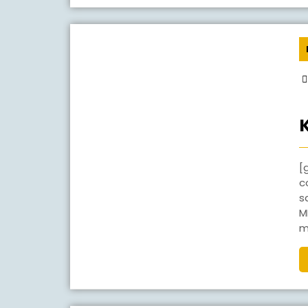
[gview file=”http://smpn1jaten.sch
c
s
M
m