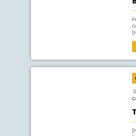
Proses Pengumpulan dan pengelolaan Sampah
O
[
C
[huge_it_gallery id=”5″] Gallery Proses pem