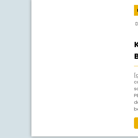
[gview file=”http://smpn1jaten.sch
c
s
P
d
b