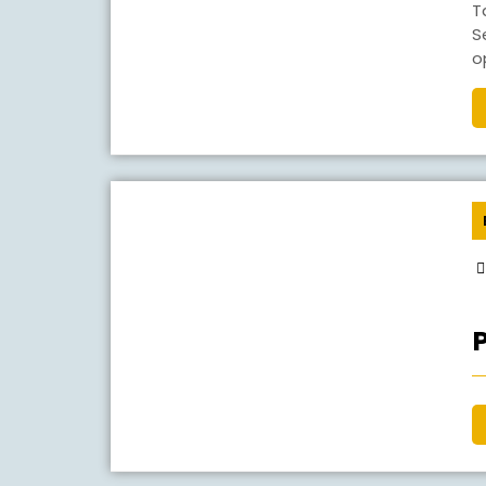
Tahun pelajaran 2017/2018 sudah di mulai di semua
S
o