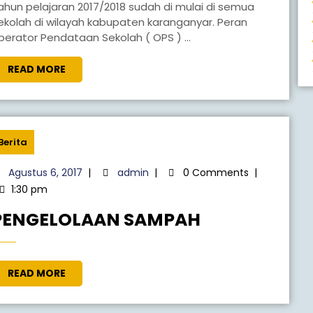
ekolah di wilayah kabupaten karanganyar. Peran
perator Pendataan Sekolah ( OPS ) ...
READ MORE
Berita
Agustus 6, 2017
|
admin
|
0 Comments
|
1:30 pm
PENGELOLAAN SAMPAH
READ MORE