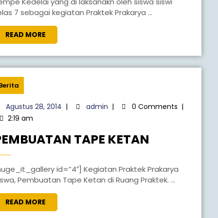
empe Kedelai yang di laksanakn oleh siswa siswi
elas 7 sebagai kegiatan Praktek Prakarya ...
READ MORE
Berita
Agustus 28, 2014
|
admin
|
0 Comments
|
2:19 am
PEMBUATAN TAPE KETAN
akarya
iswa, Pembuatan Tape Ketan di Ruang Praktek. ...
READ MORE