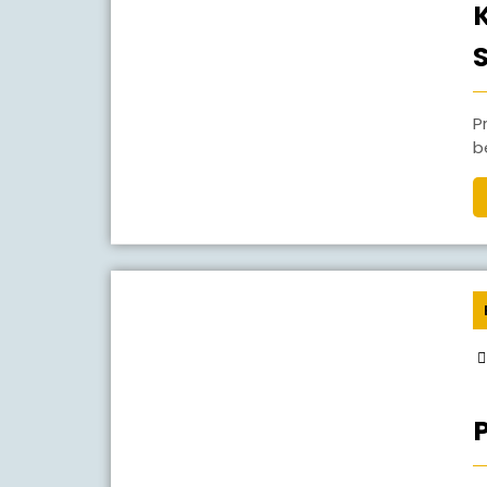
Praktek siswa dalam mapel Ketrampilan dengan
b