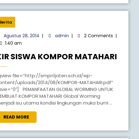
Berita
Agustus 28, 2014
|
admin
|
2 Comments
|
1:40 am
KIR SISWA KOMPOR MATAHARI
.id/wp-
ontent/uploads/2014/08/KOMPOR-MATAHARI.pdf”
ave=”0″] PEMANFAATAN GLOBAL WORMING UNTUK
EMBUAT KOMPOR MATAHARI Global Worming
enjadi isu utama kondisi lingkungan muka bumi ...
READ MORE