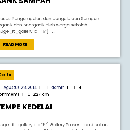
BANK SAMPAH
rganik dan Anorganik oleh warga sekolah.
huge_it_gallery id=”6″] ...
READ MORE
Berita
Agustus 28, 2014
|
admin
|
4
omments
|
2:27 am
TEMPE KEDELAI
buatan