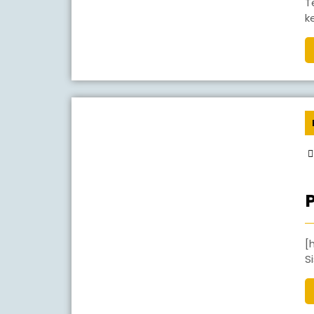
T
k
[huge_it_gallery id=”4″] Kegiatan Praktek Pr
S