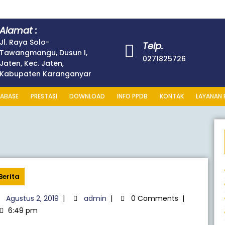
Alamat :
Jl. Raya Solo-
Telp.
Tawangmangu, Dusun I,
0271825726
Jaten, Kec. Jaten,
Kabupaten Karanganyar
ABASE
PRESTASI
DOWNLOAD
INFO PPDB
KONTAK
LAYANAN 
Berita
Agustus 2, 2019
|
admin
|
0 Comments
|
6:49 pm