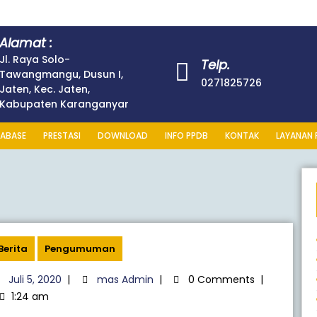
Alamat :
Jl. Raya Solo-
Telp.
Tawangmangu, Dusun I,
0271825726
Jaten, Kec. Jaten,
Kabupaten Karanganyar
ABASE
PRESTASI
DOWNLOAD
INFO PPDB
KONTAK
LAYANAN 
Berita
Pengumuman
Juli 5, 2020
|
mas Admin
|
0 Comments
|
1:24 am