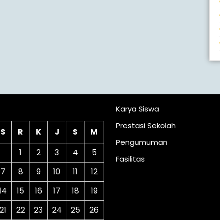
lender
Karya Siswa
Prestasi Sekolah
S
R
K
J
S
M
Pengumuman
1
2
3
4
5
Fasilitas
7
8
9
10
11
12
14
15
16
17
18
19
21
22
23
24
25
26