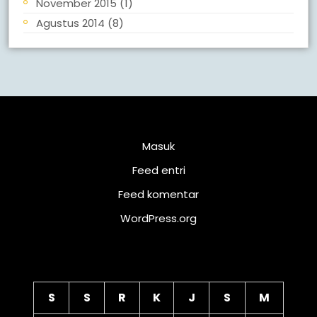
November 2015
(1)
Agustus 2014
(8)
Meta
Masuk
Feed entri
Feed komentar
WordPress.org
Kalender
S
S
R
K
J
S
M