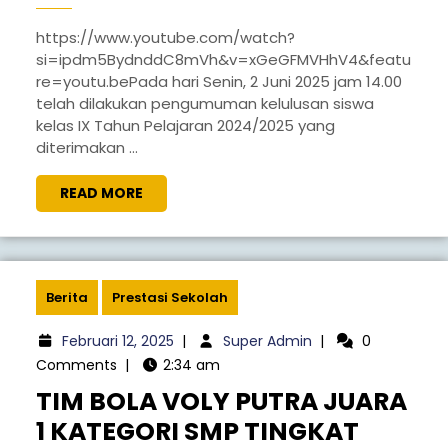
https://www.youtube.com/watch?
si=ipdm5BydnddC8mVh&v=xGeGFMVHhV4&featu
re=youtu.bePada hari Senin, 2 Juni 2025 jam 14.00
telah dilakukan pengumuman kelulusan siswa
kelas IX Tahun Pelajaran 2024/2025 yang
diterimakan ...
READ MORE
Berita
Prestasi Sekolah
Februari 12, 2025
|
Super Admin
|
0
Comments
|
2:34 am
TIM BOLA VOLY PUTRA JUARA
1 KATEGORI SMP TINGKAT