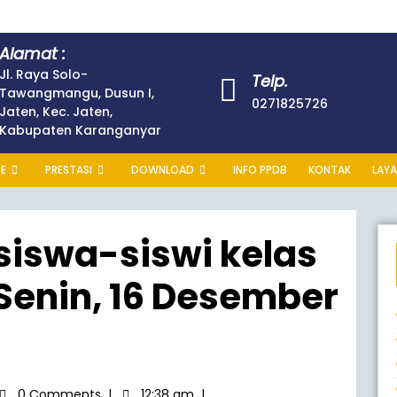
Alamat :
Jl. Raya Solo-
Telp.
Tawangmangu, Dusun I,
0271825726
Jaten, Kec. Jaten,
Kabupaten Karanganyar
E
PRESTASI
DOWNLOAD
INFO PPDB
KONTAK
LAYA
siswa-siswi kelas
 Senin, 16 Desember
0 Comments
|
12:38 am
|