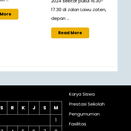
2024 sekitar pukul 16.30-
17.30 di Jalan Lawu Jaten,
 More
depan ...
Read More
lender
Karya Siswa
Prestasi Sekolah
S
R
K
J
S
M
Pengumuman
1
Fasilitas