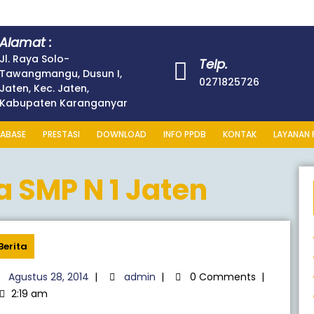
Alamat :
Jl. Raya Solo-
Telp.
Tawangmangu, Dusun I,
0271825726
Jaten, Kec. Jaten,
Kabupaten Karanganyar
ABASE
PRESTASI
DOWNLOAD
INFO PPDB
KONTAK
LAYANAN 
 SMP N 1 Jaten
Berita
Agustus 28, 2014
|
admin
|
0 Comments
|
2:19 am